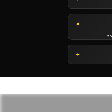
+
مة.
+