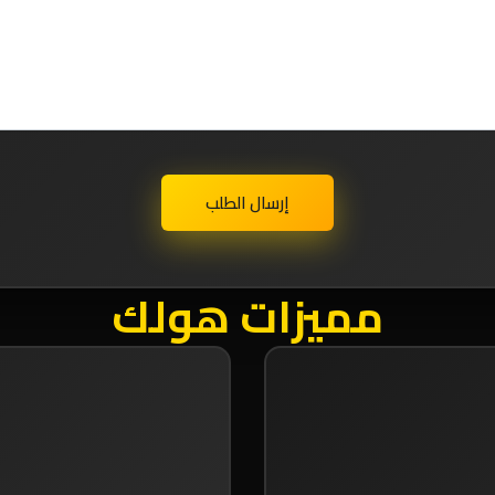
إرسال الطلب
مميزات هولك