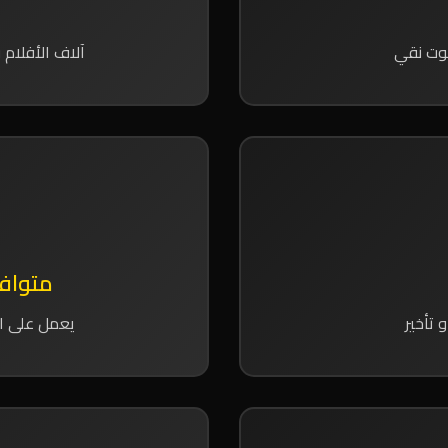
آلاف الأفلام 
متواف
 تأخير
يعمل على اله