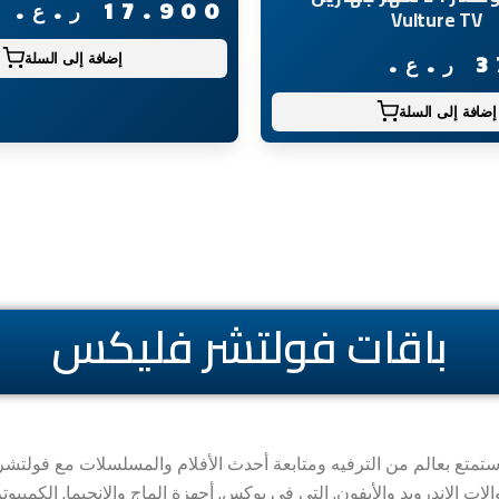
17.900
ر.ع.
Vulture TV
3
ر.ع.
إضافة إلى السلة
إضافة إلى السلة
باقات فولتشر فليكس
ستمتع بعالم من الترفيه ومتابعة أحدث الأفلام والمسلسلات مع فولتشر
 الاندرويد والأيفون, التي في بوكس, أجهزة الماج والانجيما, الكمبيوت