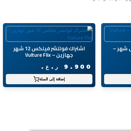
 شهر –
اشتراك فولتشر فيلكس 12 شهر
جهازين – Vulture Flix
9.900
ر.ع.
إضافة إلى السلة