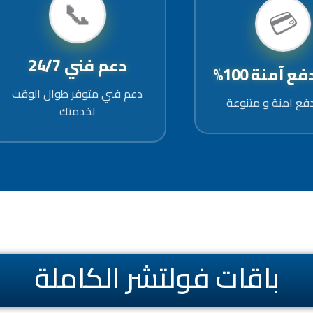
📞
💳
دعم فني 24/7
 آمنة 100%
دعم فني متوفر طوال الوقت
فع امنة و متنوعة
لخدمتك
باقات فولتشر الكاملة