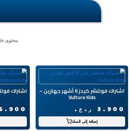
محتوى خا
اشتراك فولتشر كيدز 6 أشهر جهازين –
Vulture Kids
3.900
ر.ع.
6.900
إضافة إلى السلة