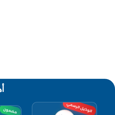
أه
الوكيل الرسمي
مضمون