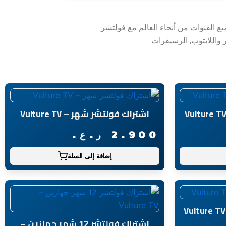
يع القنوات من أنحاء العالم مع فولتشر
ر واللابتوب, الرسيفرات
اشتراك فولتشر شهر – Vulture TV
2.900
ر.ع.
إضافة إلى السلة
اشتراك فولتشر 12 شهر جهازين –