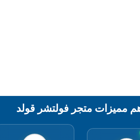
م مميزات متجر فولتشر قولد