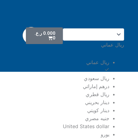
Cart
0.000
ر.ع.
0
ريال عماني
ريال عماني
ريال سعودي
درهم إماراتي
ريال قطري
دينار بحريني
دينار كويتي
جنيه مصري
United States dollar
يورو